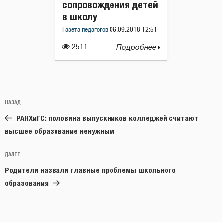
сопровождения детей
в школу
Газета педагогов
06.09.2018 12:51
2511
Подробнее
Навигация
Предыдущая
НАЗАД
по
запись:
записям
РАНХиГС: половина выпускников колледжей считают
высшее образование ненужным
Следующая
ДАЛЕЕ
запись
Родители назвали главные проблемы школьного
образования