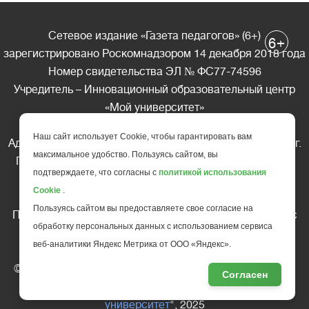
Сетевое издание «Газета педагогов» (6+)
+
6
зарегистрировано Роскомнадзором 14 декабря 2018 года
Номер свидетельства ЭЛ № ФС77-74596
Учредитель – Инновационный образовательный центр
«Мой университет»
Главный редактор – А.А. Ляшенко
Наш сайт использует Cookie, чтобы гарантировать вам
Адрес редакции: 185035 Россия, Республика Карелия, г.
максимальное удобство. Пользуясь сайтом, вы
Петрозаводск, ул. Фридриха Энгельса д.10, офис 211
подтверждаете, что согласны с
политикой использования
Телефон редакции: +7 (499) 685-10-45
Cookie
.
E-mail: gazeta@edu-family.ru
Пользуясь сайтом вы предоставляете свое согласие на
Перепечатка материалов газеты допускается только c
обработку персональных данных с использованием сервиса
письменного разрешения редакции
веб-аналитики Яндекс Метрика от ООО «Яндекс».
Ссылка на «Газету педагогов» обязательна.
© АНО ДПО "Инновационный образовательный центр
Согласен
повышения квалификации и переподготовки "
Мой
университет
", 2025