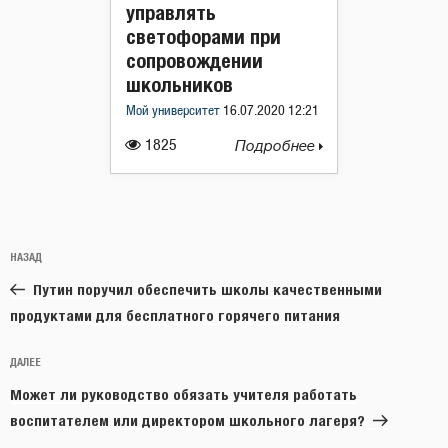
управлять
светофорами при
сопровождении
школьников
Мой университет
16.07.2020 12:21
1825
Подробнее
Навигация
Предыдущая
НАЗАД
по
запись:
записям
Путин поручил обеспечить школы качественными
продуктами для бесплатного горячего питания
Следующая
ДАЛЕЕ
запись
Может ли руководство обязать учителя работать
воспитателем или директором школьного лагеря?