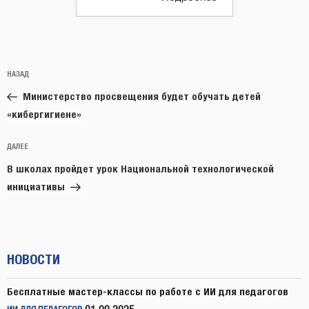
Навигация
Предыдущая
НАЗАД
по
запись:
записям
Министерство просвещения будет обучать детей
«кибергигиене»
Следующая
ДАЛЕЕ
запись
В школах пройдет урок Национальной технологической
инициативы
НОВОСТИ
Бесплатные мастер-классы по работе с ИИ для педагогов