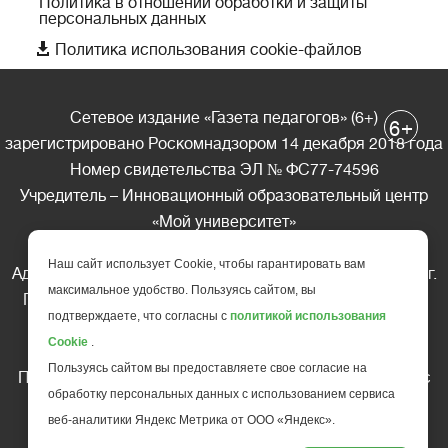
Политика в отношении обработки и защиты
персональных данных

Политика использования cookie-файлов
Сетевое издание «Газета педагогов» (6+)
+
6
зарегистрировано Роскомнадзором 14 декабря 2018 года
Номер свидетельства ЭЛ № ФС77-74596
Учредитель – Инновационный образовательный центр
«Мой университет»
Главный редактор – А.А. Ляшенко
Наш сайт использует Cookie, чтобы гарантировать вам
Адрес редакции: 185035 Россия, Республика Карелия, г.
максимальное удобство. Пользуясь сайтом, вы
Петрозаводск, ул. Фридриха Энгельса д.10, офис 211
подтверждаете, что согласны с
политикой использования
Телефон редакции: +7 (499) 685-10-45
Cookie
.
E-mail: gazeta@edu-family.ru
Пользуясь сайтом вы предоставляете свое согласие на
Перепечатка материалов газеты допускается только c
обработку персональных данных с использованием сервиса
письменного разрешения редакции
веб-аналитики Яндекс Метрика от ООО «Яндекс».
Ссылка на «Газету педагогов» обязательна.