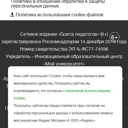
Политика в отношении обработки и защиты
персональных данных

Политика использования cookie-файлов
Сетевое издание «Газета педагогов» (6+)
+
6
зарегистрировано Роскомнадзором 14 декабря 2018 года
Номер свидетельства ЭЛ № ФС77-74596
Учредитель – Инновационный образовательный центр
«Мой университет»
Главный редактор – А.А. Ляшенко
Наш сайт использует Cookie, чтобы гарантировать вам
Адрес редакции: 185035 Россия, Республика Карелия, г.
максимальное удобство. Пользуясь сайтом, вы
Петрозаводск, ул. Фридриха Энгельса д.10, офис 211
подтверждаете, что согласны с
политикой использования
Телефон редакции: +7 (499) 685-10-45
Cookie
.
E-mail: gazeta@edu-family.ru
Пользуясь сайтом вы предоставляете свое согласие на
Перепечатка материалов газеты допускается только c
обработку персональных данных с использованием сервиса
письменного разрешения редакции
веб-аналитики Яндекс Метрика от ООО «Яндекс».
Ссылка на «Газету педагогов» обязательна.