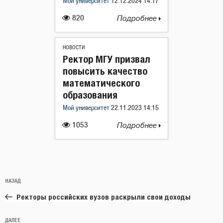
Мой университет
12.12.2024 14:17
820
Подробнее
НОВОСТИ
Ректор МГУ призвал
повысить качество
математического
образования
Мой университет
22.11.2023 14:15
1053
Подробнее
Навигация
Предыдущая
НАЗАД
по
запись:
записям
Ректоры российских вузов раскрыли свои доходы
Следующая
ДАЛЕЕ