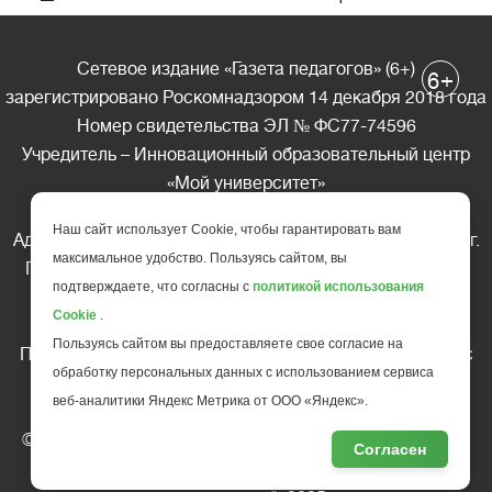
Сетевое издание «Газета педагогов» (6+)
+
6
зарегистрировано Роскомнадзором 14 декабря 2018 года
Номер свидетельства ЭЛ № ФС77-74596
Учредитель – Инновационный образовательный центр
«Мой университет»
Главный редактор – А.А. Ляшенко
Наш сайт использует Cookie, чтобы гарантировать вам
Адрес редакции: 185035 Россия, Республика Карелия, г.
максимальное удобство. Пользуясь сайтом, вы
Петрозаводск, ул. Фридриха Энгельса д.10, офис 211
подтверждаете, что согласны с
политикой использования
Телефон редакции: +7 (499) 685-10-45
Cookie
.
E-mail: gazeta@edu-family.ru
Пользуясь сайтом вы предоставляете свое согласие на
Перепечатка материалов газеты допускается только c
обработку персональных данных с использованием сервиса
письменного разрешения редакции
веб-аналитики Яндекс Метрика от ООО «Яндекс».
Ссылка на «Газету педагогов» обязательна.
© АНО ДПО "Инновационный образовательный центр
Согласен
повышения квалификации и переподготовки "
Мой