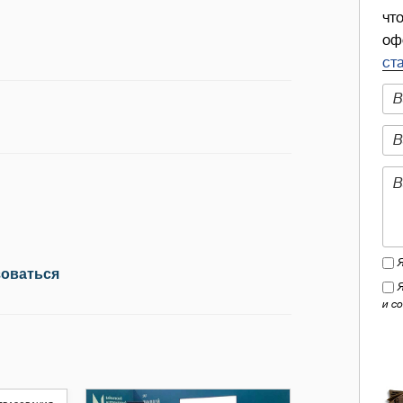
чт
оф
ст
зоваться
и с