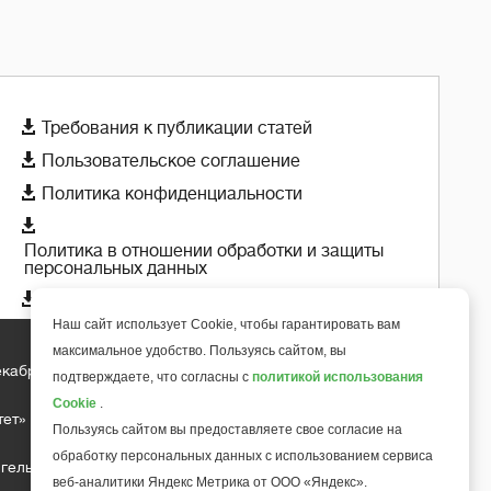

Требования к публикации статей

Пользовательское соглашение

Политика конфиденциальности

Политика в отношении обработки и защиты
персональных данных

Политика использования cookie-файлов
Наш сайт использует Cookie, чтобы гарантировать вам
максимальное удобство. Пользуясь сайтом, вы
екабря 2018 года
подтверждаете, что согласны с
политикой использования
+
6
Cookie
.
тет»
Пользуясь сайтом вы предоставляете свое согласие на
обработку персональных данных с использованием сервиса
гельса д.10, офис 211
веб-аналитики Яндекс Метрика от ООО «Яндекс».