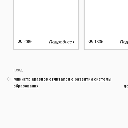
2086
Подробнее
1335
Под
Навигация
Предыдущая
НАЗАД
по
запись:
Министр Кравцов отчитался о развитии системы
записям
образования
д