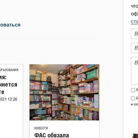
чт
оф
ст
зоваться
БРАЗОВАНИЯ
я:
чнется
те
2021 12:26
и с
НОВОСТИ
ФАС обязала