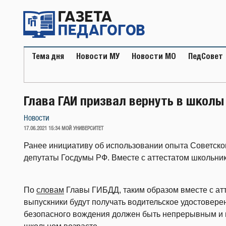
Перейти
к
содержимому
Тема дня
Новости МУ
Новости МО
ПедСовет
Глава ГАИ призвал вернуть в школы
Новости
ОПУБЛИКОВАНО
17.06.2021 15:34
МОЙ УНИВЕРСИТЕТ
Ранее инициативу об использовании опыта Советско
депутаты Госдумы РФ. Вместе с аттестатом школьник
По
словам
Главы ГИБДД, таким образом вместе с ат
выпускники будут получать водительское удостовере
безопасного вождения должен быть непрерывным и 