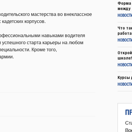
Форма 
между 
одительского мастерства во внеклассное
НОВОСТ
 кадетских корпусов.
Что та
работа
профессиональными навыками водителя
НОВОСТИ
 успешного старта карьеры на любом
ециальности. Кроме того,
Открой
армии.
школе!
НОВОСТИ
Курсы 
НОВОСТИ
П
Ст
Во