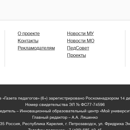
О проекте
Новости МУ
Контакты
Новости МО
Рекламодателям
ПедСовет
Проекты
 «Газета педагогов» (6+) зарегистрировано Роскомнадзором 14 д
Номер свидетельства ЭЛ № ФС77-74596
едитель – Инновационный образовательный центр «Мой универси
Главный редактор – А.А. Ляшенко
35 Россия, Республика Карелия, г. Петрозаводск, ул. Фридриха Эн