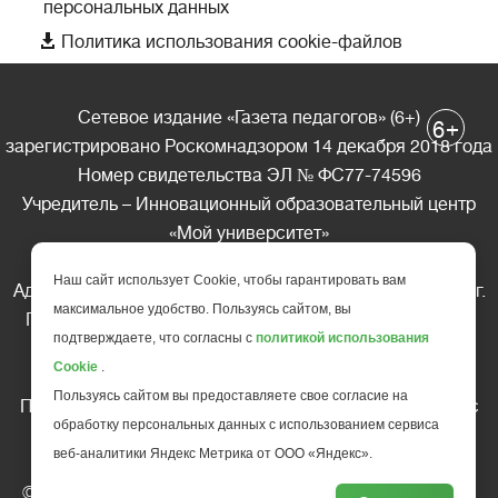
персональных данных

Политика использования cookie-файлов
Сетевое издание «Газета педагогов» (6+)
+
6
зарегистрировано Роскомнадзором 14 декабря 2018 года
Номер свидетельства ЭЛ № ФС77-74596
Учредитель – Инновационный образовательный центр
«Мой университет»
Главный редактор – А.А. Ляшенко
Наш сайт использует Cookie, чтобы гарантировать вам
Адрес редакции: 185035 Россия, Республика Карелия, г.
максимальное удобство. Пользуясь сайтом, вы
Петрозаводск, ул. Фридриха Энгельса д.10, офис 211
подтверждаете, что согласны с
политикой использования
Телефон редакции: +7 (499) 685-10-45
Cookie
.
E-mail: gazeta@edu-family.ru
Пользуясь сайтом вы предоставляете свое согласие на
Перепечатка материалов газеты допускается только c
обработку персональных данных с использованием сервиса
письменного разрешения редакции
веб-аналитики Яндекс Метрика от ООО «Яндекс».
Ссылка на «Газету педагогов» обязательна.
© АНО ДПО "Инновационный образовательный центр