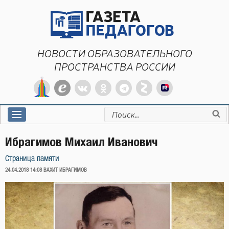
Перейти
к
содержимому
НОВОСТИ ОБРАЗОВАТЕЛЬНОГО
ПРОСТРАНСТВА РОССИИ
Искать:
Ибрагимов Михаил Иванович
Страница памяти
ОПУБЛИКОВАНО
24.04.2018 14:08
ВАХИТ ИБРАГИМОВ