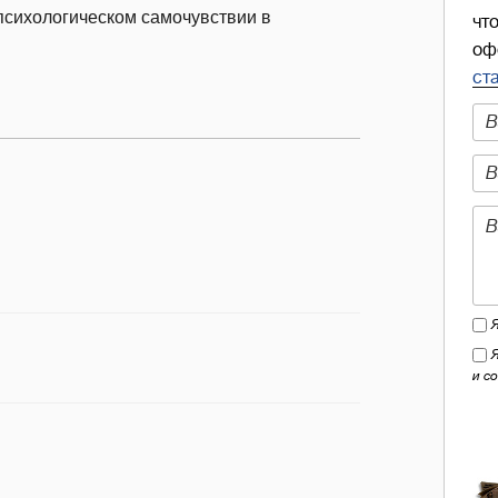
психологическом самочувствии в
чт
оф
ст
и с