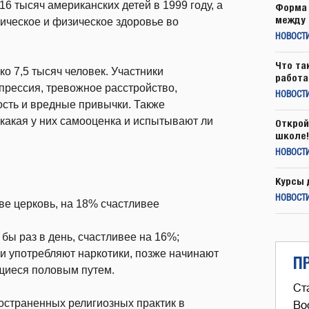
6 тысяч американских детей в 1999 году, а
Форма 
между 
гическое и физическое здоровье во
НОВОСТ
Что та
о 7,5 тысяч человек. Участники
работа
епрессия, тревожное расстройство,
НОВОСТИ
ость и вредные привычки. Также
 какая у них самооценка и испытывают ли
Открой
школе!
НОВОСТИ
Курсы 
НОВОСТИ
ве церковь, на 18% счастливее
бы раз в день, счастливее на 16%;
 и употребляют наркотики, позже начинают
П
щиеся половым путем.
Ст
остраненных религиозных практик в
Во