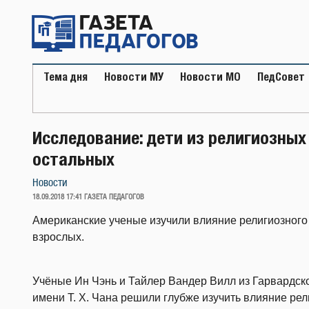
Перейти
к
содержимому
Тема дня
Новости МУ
Новости МО
ПедСовет
Исследование: дети из религиозных
остальных
Новости
ОПУБЛИКОВАНО
18.09.2018 17:41
ГАЗЕТА ПЕДАГОГОВ
Американские ученые изучили влияние религиозного 
взрослых.
Учёные Ин Чэнь и Тайлер Вандер Вилл из Гарвардс
имени Т. Х. Чана решили глубже изучить влияние рел