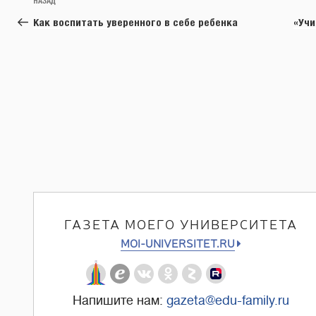
Предыдущая
НАЗАД
по
запись:
Как воспитать уверенного в себе ребенка
«Учи
записям
ГАЗЕТА МОЕГО УНИВЕРСИТЕТА
MOI-UNIVERSITET.RU
Напишите нам:
gazeta@edu-family.ru