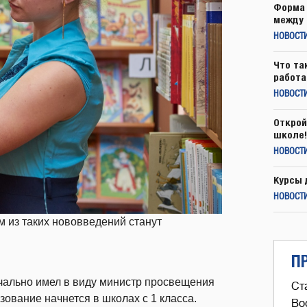
Форма 
между 
НОВОСТ
Что та
работа
НОВОСТИ
Открой
школе!
НОВОСТИ
Курсы 
НОВОСТИ
м из таких нововведений станут
П
начально имел в виду министр просвещения
Ст
зование начнется в школах с 1 класса.
Во