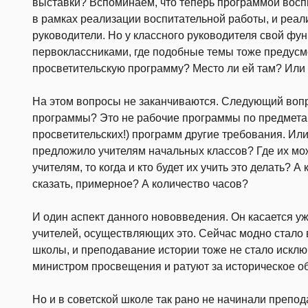
выставки? Вспоминаем, что теперь программой вос
в рамках реализации воспитательной работы, и реал
руководители. Но у классного руководителя свой фун
первоклассниками, где подобные темы тоже предусмо
просветительскую программу? Место ли ей там? Или 
На этом вопросы не заканчиваются. Следующий вопро
программы? Это не рабочие программы по предметам
просветительских!) программ другие требования. Ил
предложило учителям начальных классов? Где их мож
учителям, то когда и кто будет их учить это делать? 
сказать, примерное? А количество часов?
И один аспект данного нововведения. Он касается 
учителей, осуществляющих это. Сейчас модно стало
школы, и преподавание истории тоже не стало исклю
министром просвещения и ратуют за историческое об
Но и в советской школе так рано не начинали препо