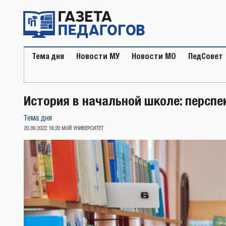
Перейти
к
содержимому
Тема дня
Новости МУ
Новости МО
ПедСовет
История в начальной школе: персп
Тема дня
ОПУБЛИКОВАНО
20.09.2022 16:20
МОЙ УНИВЕРСИТЕТ