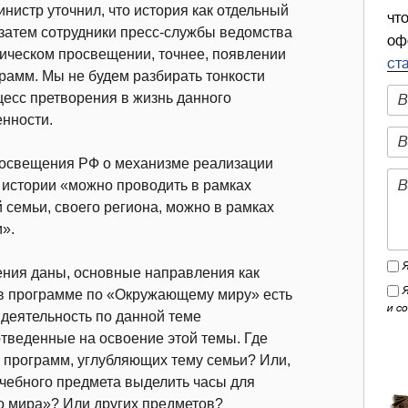
инистр уточнил, что история как отдельный
чт
А затем сотрудники пресс-службы ведомства
оф
рическом просвещении, точнее, появлении
ст
амм. Мы не будем разбирать тонкости
оцесс претворения в жизнь данного
енности.
росвещения РФ о механизме реализации
 истории «можно проводить в рамках
семьи, своего региона, можно в рамках
».
ения даны, основные направления как
 в программе по «Окружающему миру» есть
и с
 деятельность по данной теме
отведенные на освоение этой темы. Где
 программ, углубляющих тему семьи? Или,
 учебного предмета выделить часы для
о мира»? Или других предметов?