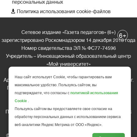
персональных данных

Политика использования cookie-файлов
Сетевое издание «Газета педагогов» (6+)
+
6
зарегистрировано Роскомнадзором 14 декабря 2018 года
Номер свидетельства ЭЛ № ФС77-74596
Учредитель – Инновационный образовательный центр
«Мой университет»
Главный редактор – А.А. Ляшенко
Наш сайт использует Cookie, чтобы гарантировать вам
Адрес редакции: 185035 Россия, Республика Карелия, г.
максимальное удобство. Пользуясь сайтом, вы
Петрозаводск, ул. Фридриха Энгельса д.10, офис 211
подтверждаете, что согласны с
политикой использования
Телефон редакции: +7 (499) 685-10-45
Cookie
.
E-mail: gazeta@edu-family.ru
Пользуясь сайтом вы предоставляете свое согласие на
Перепечатка материалов газеты допускается только c
обработку персональных данных с использованием сервиса
письменного разрешения редакции
веб-аналитики Яндекс Метрика от ООО «Яндекс».
Ссылка на «Газету педагогов» обязательна.
© АНО ДПО "Инновационный образовательный центр