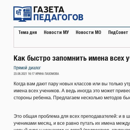
Перейти
к
содержимому
Тема дня
Новости МУ
Новости МО
ПедСовет
Как быстро запомнить имена всех 
Прямой диалог
ОПУБЛИКОВАНО
23.08.2021 16:17
ИРИНА ПАХОМОВА
Когда вам дают пару новых классов или вы только ут
имена всех учеников. А ведь иногда это может привес
стороны ребенка. Предлагаем несколько методов бы
Это общая проблема для всех преподавателей: и в шк
учениками месяц, и все равно путать их имена между