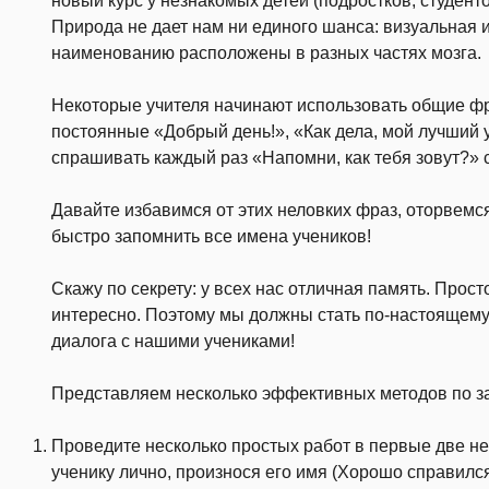
новый курс у незнакомых детей (подростков, студенто
Природа не дает нам ни единого шанса: визуальная 
наименованию расположены в разных частях мозга.
Некоторые учителя начинают использовать общие фр
постоянные «Добрый день!», «Как дела, мой лучший 
спрашивать каждый раз «Напомни, как тебя зовут?» 
Давайте избавимся от этих неловких фраз, оторвемс
быстро запомнить все имена учеников!
Скажу по секрету: у всех нас отличная память. Прос
интересно. Поэтому мы должны стать по-настоящем
диалога с нашими учениками!
Представляем несколько эффективных методов по з
Проведите несколько простых работ в первые две н
ученику лично, произнося его имя (Хорошо справился