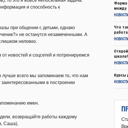
в), то это и вовсе непосильная задача.
Форма 
информация и способность к
между 
НОВОСТ
Что та
азы при общении с детьми, однако
работа
ученик?» не останутся незамеченными. А
НОВОСТИ
слишком неловко.
Открой
я от новостей и соцсетей и потренируемся
школе!
НОВОСТИ
Курсы 
то лучше всего мы запоминаем то, что нам
у заинтересованными в построении
НОВОСТИ
апоминанию имен.
П
едели, возвращайте работы каждому
Ст
, Саша).
Во