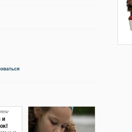
зоваться
ИТЕТА"
 и
ок!