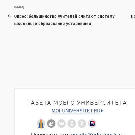
Навигация
Предыдущая
НАЗАД
по
запись:
Опрос: большинство учителей считают систему
П
записям
школьного образования устаревшей
ГАЗЕТА МОЕГО УНИВЕРСИТЕТА
MOI-UNIVERSITET.RU