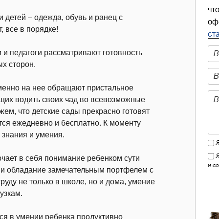
чт
 детей – одежда, обувь и ранец с
оф
, все в порядке!
ст
и и педагоги рассматривают готовность
х сторон.
менно на нее обращают пристальное
щих водить своих чад во всевозможные
жем, что детские сады прекрасно готовят
тся ежедневно и бесплатно. К моменту
 знания и умения.
ючает в себя понимание ребенком сути
и с
а и обладание замечательным портфелем с
руду не только в школе, но и дома, умение
узкам.
тся в умении ребенка продуктивно