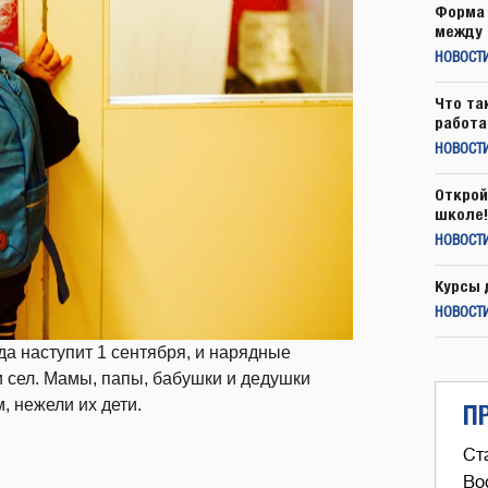
Форма 
между 
НОВОСТ
Что та
работа
НОВОСТИ
Открой
школе!
НОВОСТИ
Курсы 
НОВОСТИ
да наступит 1 сентября, и нарядные
и сел. Мамы, папы, бабушки и дедушки
 нежели их дети.
П
Ст
Во