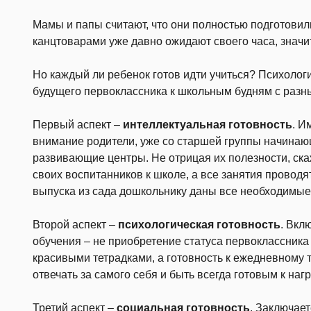
Мамы и папы считают, что они полностью подготовили
канцтоварами уже давно ожидают своего часа, значит
Но каждый ли ребенок готов идти учиться? Психолог
будущего первоклассника к школьным будням с разны
Первый аспект –
интеллектуальная готовность
. И
внимание родители, уже со старшей группы начинаю
развивающие центры. Не отрицая их полезности, ска
своих воспитанников к школе, а все занятия проводя
выпуска из сада дошкольнику даны все необходимые
Второй аспект –
психологическая готовность
. Вкл
обучения – не приобретение статуса первоклассник
красивыми тетрадками, а готовность к ежедневному т
отвечать за самого себя и быть всегда готовым к нагр
Третий аспект –
социальная готовность
. Заключае