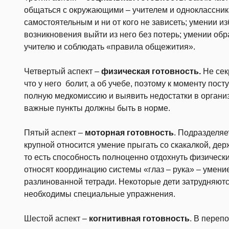
общаться с окружающими – учителем и одноклассника
самостоятельным и ни от кого не зависеть; умении из
возникновения выйти из него без потерь; умении обр
учителю и соблюдать «правила общежития».
Четвертый аспект –
физическая готовность.
Не секр
что у него болит, а об учебе, поэтому к моменту пос
полную медкомиссию и выявить недостатки в организ
важные пункты должны быть в норме.
Пятый аспект –
моторная готовность
. Подразделяе
крупной относится умение прыгать со скакалкой, де
то есть способность полноценно отдохнуть физическ
относят координацию системы «глаз – рука» – умени
разлинованной тетради. Некоторые дети затрудняютс
необходимы специальные упражнения.
Шестой аспект –
когнитивная готовность
. В переп