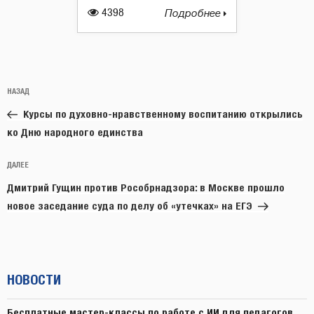
4398
Подробнее
Навигация
Предыдущая
НАЗАД
по
запись:
записям
Курсы по духовно-нравственному воспитанию открылись
ко Дню народного единства
Следующая
ДАЛЕЕ
запись
Дмитрий Гущин против Рособрнадзора: в Москве прошло
новое заседание суда по делу об «утечках» на ЕГЭ
НОВОСТИ
Бесплатные мастер-классы по работе с ИИ для педагогов