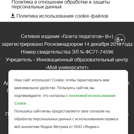
Политика в отношении обработки и защиты
персональных данных

Политика использования cookie-файлов
Сетевое издание «Газета педагогов» (6+)
+
6
зарегистрировано Роскомнадзором 14 декабря 2018 года
Номер свидетельства ЭЛ № ФС77-74596
Учредитель – Инновационный образовательный центр
«Мой университет»
Главный редактор – А.А. Ляшенко
Наш сайт использует Cookie, чтобы гарантировать вам
Адрес редакции: 185035 Россия, Республика Карелия, г.
максимальное удобство. Пользуясь сайтом, вы
Петрозаводск, ул. Фридриха Энгельса д.10, офис 211
подтверждаете, что согласны с
политикой использования
Телефон редакции: +7 (499) 685-10-45
Cookie
.
E-mail: gazeta@edu-family.ru
Пользуясь сайтом вы предоставляете свое согласие на
Перепечатка материалов газеты допускается только c
обработку персональных данных с использованием сервиса
письменного разрешения редакции
веб-аналитики Яндекс Метрика от ООО «Яндекс».
Ссылка на «Газету педагогов» обязательна.