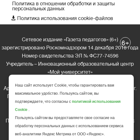
Политика в отношении обработки и защиты
персональных данных

Политика использования cookie-файлов
Сетевое издание «Газета педагогов» (6+)
+
6
зарегистрировано Роскомнадзором 14 декабря 2018 года
Номер свидетельства ЭЛ № ФС77-74596
Учредитель – Инновационный образовательный центр
«Мой университет»
Главный редактор – А.А. Ляшенко
Наш сайт использует Cookie, чтобы гарантировать вам
Адрес редакции: 185035 Россия, Республика Карелия, г.
максимальное удобство. Пользуясь сайтом, вы
Петрозаводск, ул. Фридриха Энгельса д.10, офис 211
подтверждаете, что согласны с
политикой использования
Телефон редакции: +7 (499) 685-10-45
Cookie
.
E-mail: gazeta@edu-family.ru
Пользуясь сайтом вы предоставляете свое согласие на
Перепечатка материалов газеты допускается только c
обработку персональных данных с использованием сервиса
письменного разрешения редакции
веб-аналитики Яндекс Метрика от ООО «Яндекс».
Ссылка на «Газету педагогов» обязательна.