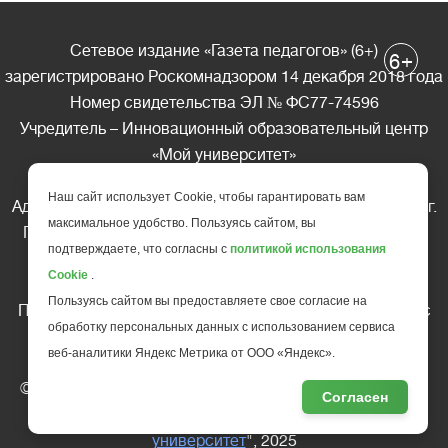
Сетевое издание «Газета педагогов» (6+)
+
6
зарегистрировано Роскомнадзором 14 декабря 2018 года
Номер свидетельства ЭЛ № ФС77-74596
Учредитель – Инновационный образовательный центр
«Мой университет»
Главный редактор – А.А. Ляшенко
Наш сайт использует Cookie, чтобы гарантировать вам
Адрес редакции: 185035 Россия, Республика Карелия, г.
максимальное удобство. Пользуясь сайтом, вы
Петрозаводск, ул. Фридриха Энгельса д.10, офис 211
подтверждаете, что согласны с
политикой использования
Телефон редакции: +7 (499) 685-10-45
Cookie
.
E-mail: gazeta@edu-family.ru
Пользуясь сайтом вы предоставляете свое согласие на
Перепечатка материалов газеты допускается только c
обработку персональных данных с использованием сервиса
письменного разрешения редакции
веб-аналитики Яндекс Метрика от ООО «Яндекс».
Ссылка на «Газету педагогов» обязательна.
© АНО ДПО "Инновационный образовательный центр
Согласен
повышения квалификации и переподготовки "
Мой
университет
", 2025