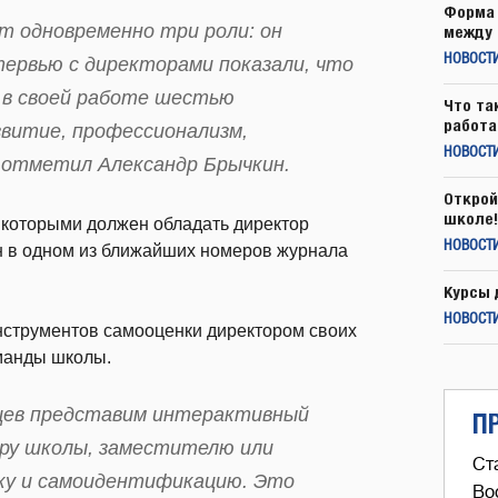
Форма 
т одновременно три роли: он
между 
НОВОСТ
тервью с директорами показали, что
 в своей работе шестью
Что та
работа
звитие, профессионализм,
НОВОСТИ
 отметил Александр Брычкин.
Открой
школе!
 которыми должен обладать директор
НОВОСТИ
н в одном из ближайших номеров журнала
Курсы 
НОВОСТИ
нструментов самооценки директором своих
манды школы.
яцев представим интерактивный
П
ру школы, заместителю или
Ст
ку и самоидентификацию. Это
Во