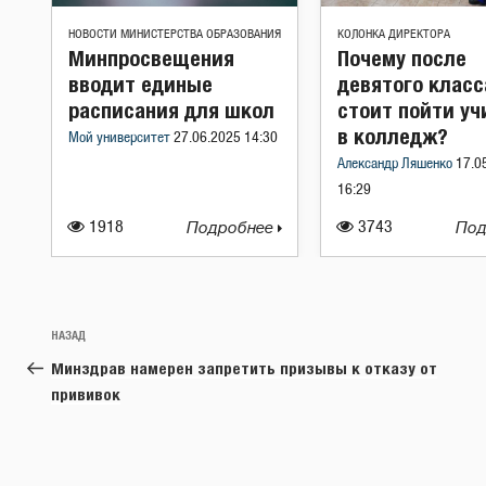
НОВОСТИ МИНИСТЕРСТВА ОБРАЗОВАНИЯ
КОЛОНКА ДИРЕКТОРА
Минпросвещения
Почему после
вводит единые
девятого класс
расписания для школ
стоит пойти уч
в колледж?
Мой университет
27.06.2025 14:30
Александр Ляшенко
17.0
16:29
1918
Подробнее
3743
Под
Навигация
Предыдущая
НАЗАД
по
запись:
Минздрав намерен запретить призывы к отказу от
записям
прививок