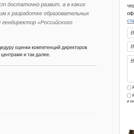
ст достаточно развит, а в каких
чт
им к разработке образовательных
оф
ст
л гендиректор «Российского
едуру оценки компетенций директоров
центрами и так далее.
и с