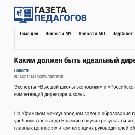
Перейти
к
содержимому
Тема дня
Новости МУ
Новости МО
ПедСовет
Каким должен быть идеальный дир
Новости
ОПУБЛИКОВАНО
08.11.2018 14:24
ГАЗЕТА ПЕДАГОГОВ
Эксперты «Высшей школы экономики» и «Российског
компетенций директора школы.
На Уфимском международном салоне образования ге
учебник» Александр Брычкин озвучил результаты ин
главных ценностях и компетенциях руководителей о