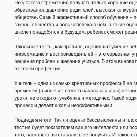
Но у такого стремления получать только хорошие оце
образования, давление родителей, высокая конкурен
обществе. Самый эффективный способ обучения – по
законы общества и роль человека в нем, а какие оц
школе понадобятся в будущем, ребенок сможет реши
Школьные тесты, как правило, оценивают умение реб
информацию и воспроизводить её – это серьезная угр
решения проблем и желание учиться. В этом виноват
от своей профессии.
Учитель – одна из самых креативных профессий на св
временем (а иные и с самого начала карьеры) незаи
уроки, не отходя от учебника и методичек. Такой под
процесс и делает школы неэффективными.
Подведем итоги. Так ли оценки бессмысленны и плохи
тест не будет показателем вашего интеллекта или ос
того, насколько вы старались её получить. И такое 