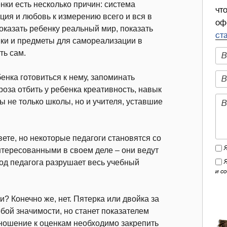
нки есть несколько причин: система
чт
ция и любовь к измерению всего и вся в
оф
казать ребенку реальный мир, показать
ст
енки и предметы для самореализации в
ть сам.
енка готовиться к нему, запоминать
оза отбить у ребенка креативность, навык
ы не только школы, но и учителя, уставшие
ете, но некоторые педагоги становятся со
нтересованными в своем деле – они ведут
ход педагога разрушает весь учебный
и с
? Конечно же, нет. Пятерка или двойка за
обой значимости, но станет показателем
отношение к оценкам необходимо закрепить