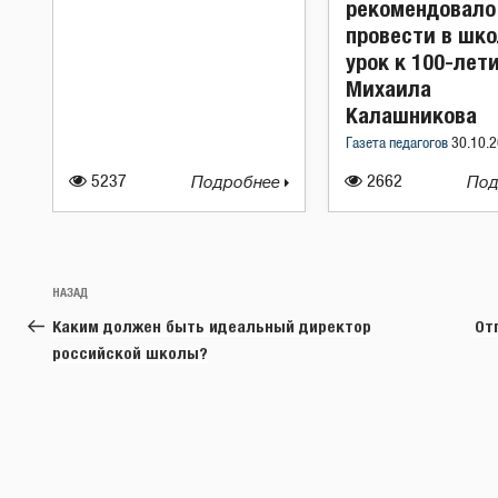
рекомендовало
провести в шко
урок к 100-лет
Михаила
Калашникова
Газета педагогов
30.10.2
5237
Подробнее
2662
Под
Навигация
Предыдущая
НАЗАД
по
запись:
Каким должен быть идеальный директор
От
записям
российской школы?