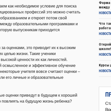
Форма 
аем как необходимое условие для поиска
между 
фицированных профессий это можно считать
НОВОСТ
ообразованием и откроет потом свой
Что та
о между образовательными программами и
работа
которую выпускникам приходится
НОВОСТИ
Открой
 за оценками, это приводит их к высоким
школе!
их целью жизни. Такие ученики
НОВОСТИ
 высокой ценности их как личностей.
Курсы 
бой осмысленное и эффективное обучение
А некоторые учителя вовсе считают оценки –
НОВОСТИ
ли его личные и образовательные
П
ые оценки приведут в будущем к хорошей
ую повлиять на будущую жизнь ребенка?
Ст
Во