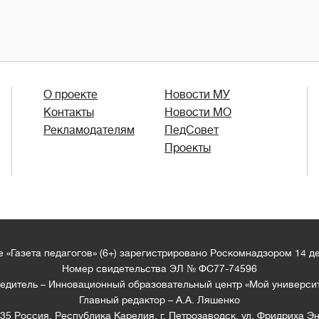
О проекте
Новости МУ
Контакты
Новости МО
Рекламодателям
ПедСовет
Проекты
 «Газета педагогов» (6+) зарегистрировано Роскомнадзором 14 д
Номер свидетельства ЭЛ № ФС77-74596
едитель – Инновационный образовательный центр «Мой универси
Главный редактор – А.А. Ляшенко
35 Россия, Республика Карелия, г. Петрозаводск, ул. Фридриха Эн