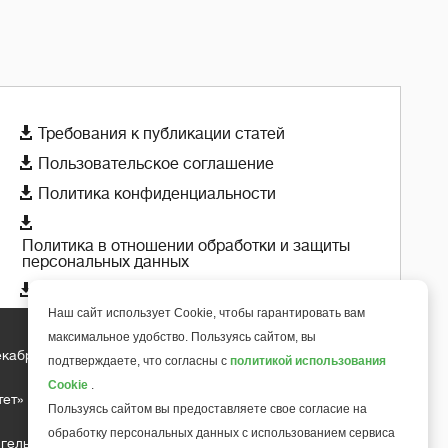

Требования к публикации статей

Пользовательское соглашение

Политика конфиденциальности

Политика в отношении обработки и защиты
персональных данных

Политика использования cookie-файлов
Наш сайт использует Cookie, чтобы гарантировать вам
максимальное удобство. Пользуясь сайтом, вы
екабря 2018 года
подтверждаете, что согласны с
политикой использования
+
6
Cookie
.
тет»
Пользуясь сайтом вы предоставляете свое согласие на
обработку персональных данных с использованием сервиса
гельса д.10, офис 211