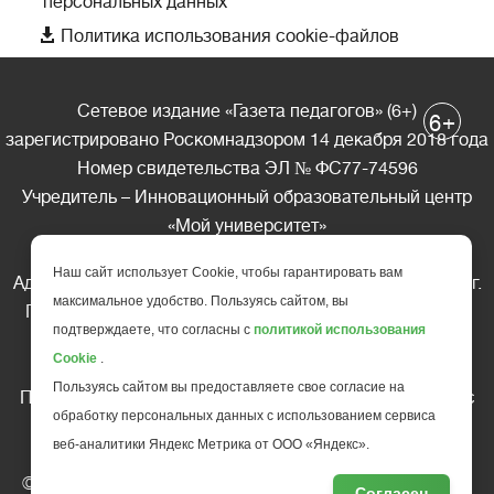
персональных данных

Политика использования cookie-файлов
Сетевое издание «Газета педагогов» (6+)
+
6
зарегистрировано Роскомнадзором 14 декабря 2018 года
Номер свидетельства ЭЛ № ФС77-74596
Учредитель – Инновационный образовательный центр
«Мой университет»
Главный редактор – А.А. Ляшенко
Наш сайт использует Cookie, чтобы гарантировать вам
Адрес редакции: 185035 Россия, Республика Карелия, г.
максимальное удобство. Пользуясь сайтом, вы
Петрозаводск, ул. Фридриха Энгельса д.10, офис 211
подтверждаете, что согласны с
политикой использования
Телефон редакции: +7 (499) 685-10-45
Cookie
.
E-mail: gazeta@edu-family.ru
Пользуясь сайтом вы предоставляете свое согласие на
Перепечатка материалов газеты допускается только c
обработку персональных данных с использованием сервиса
письменного разрешения редакции
веб-аналитики Яндекс Метрика от ООО «Яндекс».
Ссылка на «Газету педагогов» обязательна.
© АНО ДПО "Инновационный образовательный центр
Согласен