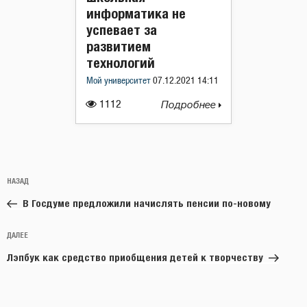
информатика не
успевает за
развитием
технологий
Мой университет
07.12.2021 14:11
1112
Подробнее
Навигация
Предыдущая
НАЗАД
по
запись:
записям
В Госдуме предложили начислять пенсии по-новому
Следующая
ДАЛЕЕ
запись
Лэпбук как средство приобщения детей к творчеству