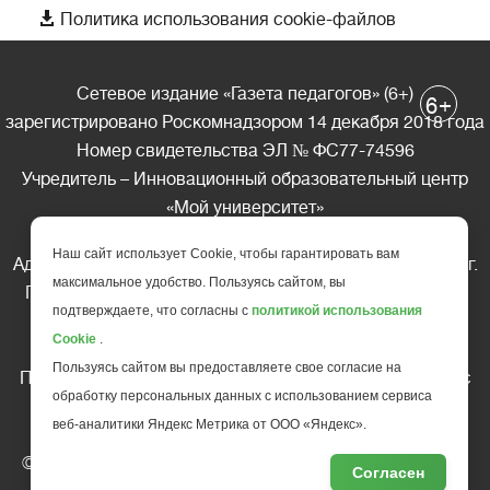

Политика использования cookie-файлов
Сетевое издание «Газета педагогов» (6+)
+
6
зарегистрировано Роскомнадзором 14 декабря 2018 года
Номер свидетельства ЭЛ № ФС77-74596
Учредитель – Инновационный образовательный центр
«Мой университет»
Главный редактор – А.А. Ляшенко
Наш сайт использует Cookie, чтобы гарантировать вам
Адрес редакции: 185035 Россия, Республика Карелия, г.
максимальное удобство. Пользуясь сайтом, вы
Петрозаводск, ул. Фридриха Энгельса д.10, офис 211
подтверждаете, что согласны с
политикой использования
Телефон редакции: +7 (499) 685-10-45
Cookie
.
E-mail: gazeta@edu-family.ru
Пользуясь сайтом вы предоставляете свое согласие на
Перепечатка материалов газеты допускается только c
обработку персональных данных с использованием сервиса
письменного разрешения редакции
веб-аналитики Яндекс Метрика от ООО «Яндекс».
Ссылка на «Газету педагогов» обязательна.
© АНО ДПО "Инновационный образовательный центр
Согласен