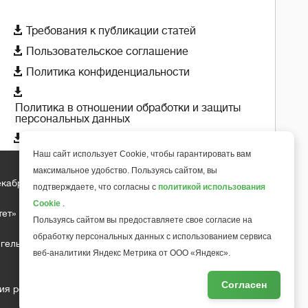

Требования к публикации статей

Пользовательское соглашение

Политика конфиденциальности

Политика в отношении обработки и защиты
персональных данных

Политика использования cookie-файлов
Наш сайт использует Cookie, чтобы гарантировать вам
максимальное удобство. Пользуясь сайтом, вы
екабря 2018 года
подтверждаете, что согласны с
политикой использования
+
6
Cookie
.
тет»
Пользуясь сайтом вы предоставляете свое согласие на
обработку персональных данных с использованием сервиса
гельса д.10, офис 211
веб-аналитики Яндекс Метрика от ООО «Яндекс».
Согласен
ия редакции