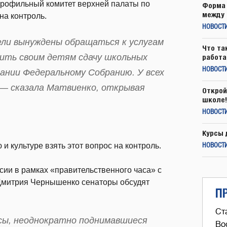
рофильный комитет верхней палаты по
Форма 
между 
на контроль.
НОВОСТ
ели вынуждены обращаться к услугам
Что та
ить своим детям сдачу школьных
работа
НОВОСТИ
лании Федеральному Собранию. У всех
 — сказала Матвиенко, открывая
Открой
школе!
НОВОСТИ
Курсы 
и культуре взять этот вопрос на контроль.
НОВОСТИ
сии в рамках «правительственного часа» с
 Дмитрия Чернышенко сенаторы обсудят
П
Ст
сы, неоднократно поднимавшиеся
Во