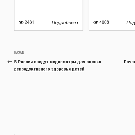
2481
Подробнее
4008
Под
Навигация
Предыдущая
НАЗАД
по
запись:
В России введут медосмотры для оценки
Поче
записям
репродуктивного здоровья детей