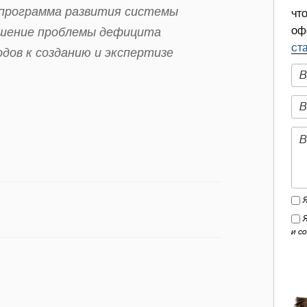
 программа развития системы
чт
оф
решение проблемы дефицита
ст
дов к созданию и экспертизе
и с