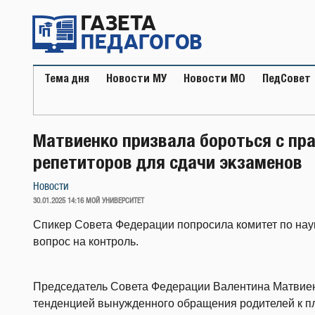
Перейти
к
содержимому
Тема дня
Новости МУ
Новости МО
ПедСовет
Матвиенко призвала бороться с пр
репетиторов для сдачи экзаменов
Новости
ОПУБЛИКОВАНО
30.01.2025 14:16
МОЙ УНИВЕРСИТЕТ
Спикер Совета Федерации попросила комитет по наук
вопрос на контроль.
Председатель Совета Федерации Валентина Матвиенк
тенденцией вынужденного обращения родителей к пл