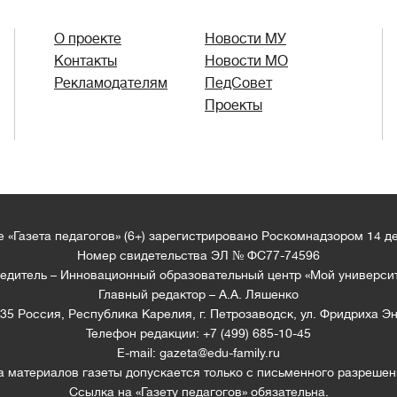
О проекте
Новости МУ
Контакты
Новости МО
Рекламодателям
ПедСовет
Проекты
 «Газета педагогов» (6+) зарегистрировано Роскомнадзором 14 д
Номер свидетельства ЭЛ № ФС77-74596
едитель – Инновационный образовательный центр «Мой универси
Главный редактор – А.А. Ляшенко
35 Россия, Республика Карелия, г. Петрозаводск, ул. Фридриха Эн
Телефон редакции: +7 (499) 685-10-45
E-mail: gazeta@edu-family.ru
а материалов газеты допускается только c письменного разрешен
Ссылка на «Газету педагогов» обязательна.