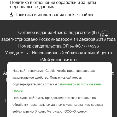
Политика в отношении обработки и защиты
персональных данных

Политика использования cookie-файлов
Сетевое издание «Газета педагогов» (6+)
+
6
зарегистрировано Роскомнадзором 14 декабря 2018 года
Номер свидетельства ЭЛ № ФС77-74596
Учредитель – Инновационный образовательный центр
«Мой университет»
Главный редактор – А.А. Ляшенко
Наш сайт использует Cookie, чтобы гарантировать вам
Адрес редакции: 185035 Россия, Республика Карелия, г.
максимальное удобство. Пользуясь сайтом, вы
Петрозаводск, ул. Фридриха Энгельса д.10, офис 211
подтверждаете, что согласны с
политикой использования
Телефон редакции: +7 (499) 685-10-45
Cookie
.
E-mail: gazeta@edu-family.ru
Пользуясь сайтом вы предоставляете свое согласие на
Перепечатка материалов газеты допускается только c
обработку персональных данных с использованием сервиса
письменного разрешения редакции
веб-аналитики Яндекс Метрика от ООО «Яндекс».
Ссылка на «Газету педагогов» обязательна.