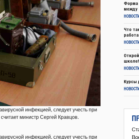
Форма 
между 
НОВОСТ
Что та
работа
НОВОСТИ
Открой
школе!
НОВОСТИ
Курсы 
НОВОСТИ
навирусной инфекцией, следует учесть при
П
 считает министр Сергей Кравцов.
Ст
навирусной инфекцией, следует учесть при
Во