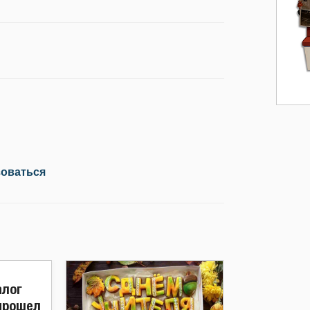
зоваться
алог
прошел