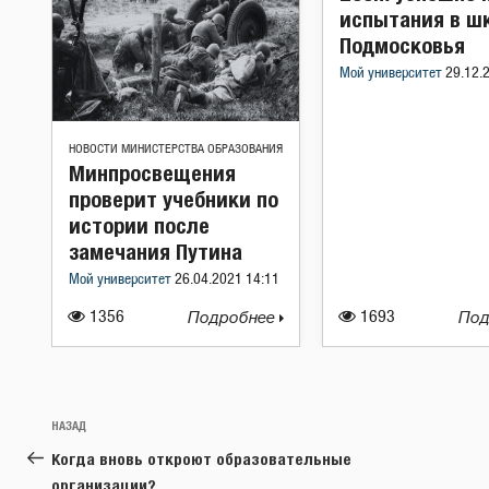
испытания в ш
Подмосковья
Мой университет
29.12.
НОВОСТИ МИНИСТЕРСТВА ОБРАЗОВАНИЯ
Минпросвещения
проверит учебники по
истории после
замечания Путина
Мой университет
26.04.2021 14:11
1356
Подробнее
1693
Под
Навигация
Предыдущая
НАЗАД
по
запись:
Когда вновь откроют образовательные
записям
организации?