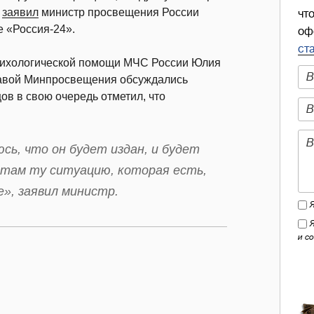
,
заявил
министр просвещения России
чт
е «Россия-24».
оф
ст
сихологической помощи МЧС России Юлия
главой Минпросвещения обсуждались
ов в свою очередь отметил, что
ь, что он будет издан, и будет
, там ту ситуацию, которая есть,
е», заявил министр.
и с