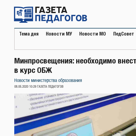
Перейти
к
содержимому
Тема дня
Новости МУ
Новости МО
ПедСовет
Минпросвещения: необходимо внест
в курс ОБЖ
Новости министерства образования
ОПУБЛИКОВАНО
08.05.2020 10:29
ГАЗЕТА ПЕДАГОГОВ