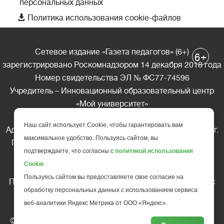
персональных данных

Политика использования cookie-файлов
Сетевое издание «Газета педагогов» (6+)
+
6
зарегистрировано Роскомнадзором 14 декабря 2018 года
Номер свидетельства ЭЛ № ФС77-74596
Учредитель – Инновационный образовательный центр
«Мой университет»
Главный редактор – А.А. Ляшенко
Наш сайт использует Cookie, чтобы гарантировать вам
Адрес редакции: 185035 Россия, Республика Карелия, г.
максимальное удобство. Пользуясь сайтом, вы
Петрозаводск, ул. Фридриха Энгельса д.10, офис 211
подтверждаете, что согласны с
политикой использования
Телефон редакции: +7 (499) 685-10-45
Cookie
.
E-mail: gazeta@edu-family.ru
Пользуясь сайтом вы предоставляете свое согласие на
Перепечатка материалов газеты допускается только c
обработку персональных данных с использованием сервиса
письменного разрешения редакции
веб-аналитики Яндекс Метрика от ООО «Яндекс».
Ссылка на «Газету педагогов» обязательна.
© АНО ДПО "Инновационный образовательный центр