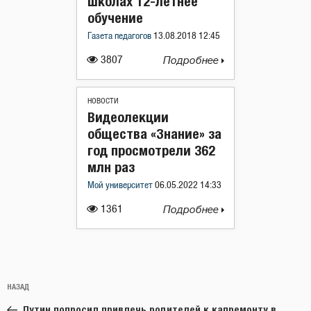
школах 12-летнее
обучение
Газета педагогов
13.08.2018 12:45
3807
Подробнее
НОВОСТИ
Видеолекции
общества «Знание» за
год просмотрели 362
млн раз
Мой университет
06.05.2022 14:33
1361
Подробнее
Навигация
Предыдущая
НАЗАД
по
запись:
записям
Путин попросил привлечь родителей к капремонту в