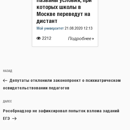
которых школы в
Москве переведут на
дистант
Мой университет
21.08.2020 12:13
2212
Подробнее
Навигация
Предыдущая
НАЗАД
по
запись:
записям
Депутаты отклонили законопроект о психиатрическом
освидетельствовании педагогов
Следующая
ДАЛЕЕ
запись
Рособрнадзор не зафиксировал попыток взлома заданий
ЕГЭ