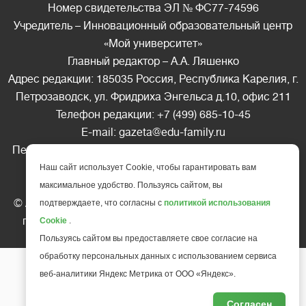
Номер свидетельства ЭЛ № ФС77-74596
Учредитель – Инновационный образовательный центр
«Мой университет»
Главный редактор – А.А. Ляшенко
Адрес редакции: 185035 Россия, Республика Карелия, г.
Петрозаводск, ул. Фридриха Энгельса д.10, офис 211
Телефон редакции: +7 (499) 685-10-45
E-mail: gazeta@edu-family.ru
Перепечатка материалов газеты допускается только c
письменного разрешения редакции
Наш сайт использует Cookie, чтобы гарантировать вам
Ссылка на «Газету педагогов» обязательна.
максимальное удобство. Пользуясь сайтом, вы
© АНО ДПО "Инновационный образовательный центр
подтверждаете, что согласны с
политикой использования
повышения квалификации и переподготовки "
Мой
Cookie
.
университет
", 2025
Пользуясь сайтом вы предоставляете свое согласие на
обработку персональных данных с использованием сервиса
веб-аналитики Яндекс Метрика от ООО «Яндекс».
Согласен