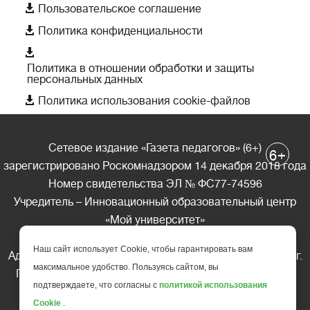

Пользовательское соглашение

Политика конфиденциальности

Политика в отношении обработки и защиты
персональных данных

Политика использования cookie-файлов
Сетевое издание «Газета педагогов» (6+)
+
6
зарегистрировано Роскомнадзором 14 декабря 2018 года
Номер свидетельства ЭЛ № ФС77-74596
Учредитель – Инновационный образовательный центр
«Мой университет»
Главный редактор – А.А. Ляшенко
Наш сайт использует Cookie, чтобы гарантировать вам
Адрес редакции: 185035 Россия, Республика Карелия, г.
максимальное удобство. Пользуясь сайтом, вы
Петрозаводск, ул. Фридриха Энгельса д.10, офис 211
подтверждаете, что согласны с
политикой использования
Телефон редакции: +7 (499) 685-10-45
Cookie
.