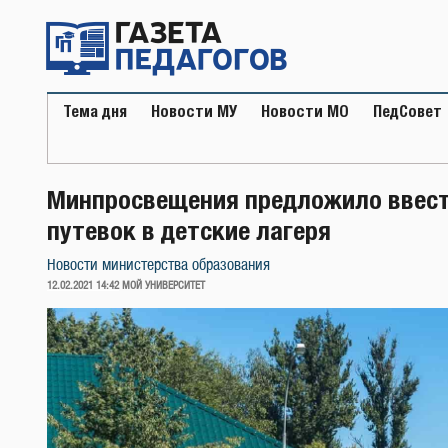
Перейти
к
содержимому
Тема дня
Новости МУ
Новости МО
ПедСовет
Минпросвещения предложило ввест
путевок в детские лагеря
Новости министерства образования
ОПУБЛИКОВАНО
12.02.2021 14:42
МОЙ УНИВЕРСИТЕТ