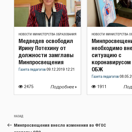
НОВОСТИ МИНИСТЕРСТВА ОБРАЗОВАНИЯ
НОВОСТИ МИНИСТЕРСТВА О
Медведев освободил
Минпросвещени
Ирину Потехину от
необходимо вн
должности замглавы
ситуацию с
Минпросвещения
коронавирусом 
ОБЖ
Газета педагогов
09.12.2019 12:21
Газета педагогов
08.05.2
2475
Подробнее
1911
Под
Навигация
Предыдущая
НАЗАД
по
запись:
Минпросвещения внесло изменения во ФГОС
записям