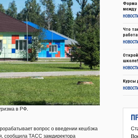
Форма 
между 
НОВОСТ
Что та
работа
НОВОСТИ
Открой
школе!
НОВОСТИ
Курсы 
НОВОСТИ
уризма в РФ.
П
Ст
рорабатывает вопрос о введении кешбэка
я,
сообщила
ТАСС замдиректора
Во