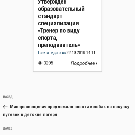
Утвержден
образовательный
стандарт
специализации
«Тренер по виду
спорта,
преподаватель»
Газета педагогов
22.10.2019 14:11
3295
Подробнее
Навигация
Предыдущая
НАЗАД
по
запись:
записям
Минпросвещения предложило ввести кешбэк на покупку
путевок в детские лагеря
Следующая
ДАЛЕЕ