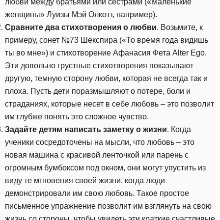
любви между братьями или сестрами («Маленькие
женщины» Луизы Мэй Олкотт, например).
Сравните два стихотворения о любви
. Возьмите, к
примеру, сонет №73 Шекспира («То время года видишь
ты во мне») и стихотворение Афанасия Фета Alter Ego.
Эти довольно грустные стихотворения показывают
другую, темную сторону любви, которая не всегда так и
плоха. Пусть дети поразмышляют о потере, боли и
страданиях, которые несет в себе любовь – это позволит
им глубже понять это сложное чувство.
Задайте детям написать заметку о жизни
. Когда
ученики сосредоточены на мысли, что любовь – это
новая машина с красивой ленточкой или парень с
огромным бумбоксом под окном, они могут упустить из
виду те мгновения своей жизни, когда люди
демонстрировали им свою любовь. Такое простое
письменное упражнение позволит им взглянуть на свою
жизнь со стороны, чтобы увидеть эти краткие счастливые