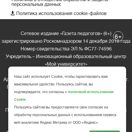
персональных данных

Политика использования cookie-файлов
Сетевое издание «Газета педагогов» (6+)
+
6
зарегистрировано Роскомнадзором 14 декабря 2018 года
Номер свидетельства ЭЛ № ФС77-74596
Учредитель – Инновационный образовательный центр
«Мой университет»
Главный редактор – А.А. Ляшенко
Наш сайт использует Cookie, чтобы гарантировать вам
Адрес редакции: 185035 Россия, Республика Карелия, г.
максимальное удобство. Пользуясь сайтом, вы
Петрозаводск, ул. Фридриха Энгельса д.10, офис 211
подтверждаете, что согласны с
политикой использования
Телефон редакции: +7 (499) 685-10-45
Cookie
.
E-mail: gazeta@edu-family.ru
Пользуясь сайтом вы предоставляете свое согласие на
Перепечатка материалов газеты допускается только c
обработку персональных данных с использованием сервиса
письменного разрешения редакции
веб-аналитики Яндекс Метрика от ООО «Яндекс».
Ссылка на «Газету педагогов» обязательна.