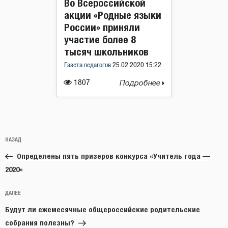
Во Всероссийской
акции «Родные языки
России» приняли
участие более 8
тысяч школьников
Газета педагогов
25.02.2020 15:22
1807
Подробнее
Навигация
Предыдущая
НАЗАД
по
запись:
записям
Определены пять призеров конкурса «Учитель года —
2020»
Следующая
ДАЛЕЕ
запись
Будут ли ежемесячные общероссийские родительские
собрания полезны?