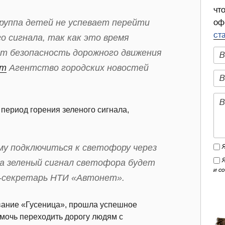
чт
группа детей не успевает перейти
оф
ст
о сигнала, так как это время
ет безопасность дорожного движения
ет
Агентство городских новостей
ериод горения зеленого сигнала,
у подключиться к светофору через
а зеленый сигнал светофора будет
и с
с-секретарь НТИ «Автонет».
звание «Гусеница», прошла успешное
мочь переходить дорогу людям с