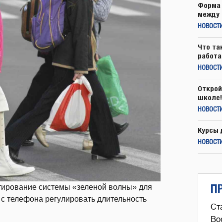
Форма 
между 
НОВОСТ
Что та
работа
НОВОСТИ
Открой
школе!
НОВОСТИ
Курсы 
НОВОСТИ
П
стирование системы «зеленой волны» для
с телефона регулировать длительность
Ст
Во