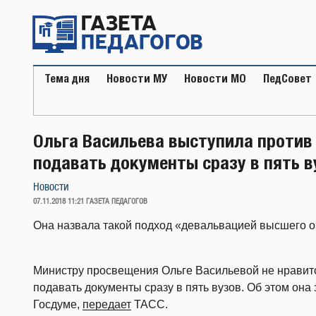
Перейти
к
содержимому
Тема дня
Новости МУ
Новости МО
ПедСовет
Ольга Васильева выступила против
подавать документы сразу в пять в
Новости
ОПУБЛИКОВАНО
07.11.2018 11:21
ГАЗЕТА ПЕДАГОГОВ
Она назвала такой подход «девальвацией высшего о
Министру просвещения Ольге Васильевой не нравитс
подавать документы сразу в пять вузов. Об этом она
Госдуме,
передает
ТАСС.