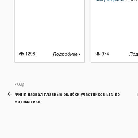
Мой университет
11.01.
1298
Подробнее
974
Под
Навигация
Предыдущая
НАЗАД
по
запись:
ФИПИ назвал главные ошибки участников ЕГЭ по
записям
математике