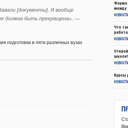
Форма 
между 
давали [документы]. Я вообще
НОВОСТ
ия должна быть прекращена», —
Что та
работа
НОВОСТИ
ия подготовки в пяти различных вузах
Открой
школе!
НОВОСТИ
Курсы 
НОВОСТИ
П
Ст
Во