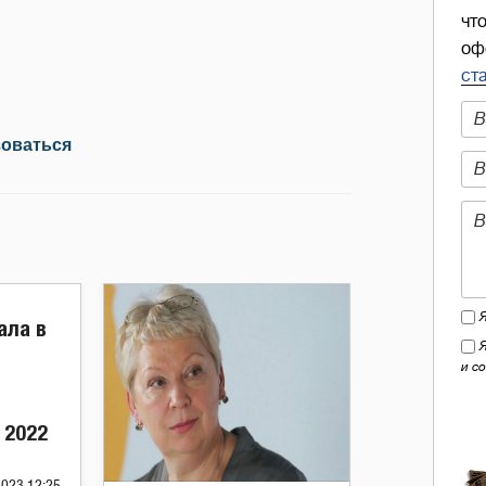
чт
оф
ст
зоваться
ала в
и с
 2022