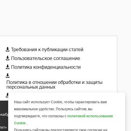

Требования к публикации статей

Пользовательское соглашение

Политика конфиденциальности

Политика в отношении обработки и защиты
персональных данных

Политика использования cookie-файлов
Наш сайт использует Cookie, чтобы гарантировать вам
максимальное удобство. Пользуясь сайтом, вы
екабря 2018 года
подтверждаете, что согласны с
политикой использования
+
6
Cookie
.
тет»
Пользуясь сайтом вы предоставляете свое согласие на