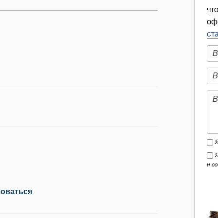
чт
оф
ст
и с
зоваться