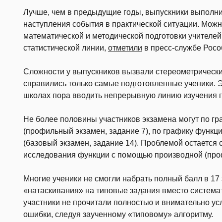
Лучше, чем в предыдущие годы, выпускники выполни
наступления события в практической ситуации. Можн
математической и методической подготовки учителе
статистической линии,
отметили
в пресс-службе Росо
Сложности у выпускников вызвали стереометрически
справились только самые подготовленные ученики. Эт
школах пора вводить непрерывную линию изучения ге
Не более половины участников экзамена могут по гр
(профильный экзамен, задание 7), по графику функц
(базовый экзамен, задание 14). Проблемой остаетс
исследования функции с помощью производной (проф
Многие ученики не смогли набрать полный балл в 17 
«натаскивания» на типовые задания вместо системат
участники не прочитали полностью и внимательно у
ошибки, следуя заученному «типовому» алгоритму.