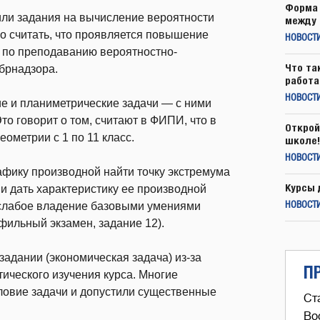
Форма 
ли задания на вычисление вероятности
между 
о считать, что проявляется повышение
НОВОСТ
й по преподаванию вероятностно-
Что та
брнадзора.
работа
НОВОСТИ
е и планиметрические задачи — с ними
о говорит о том, считают в ФИПИ, что в
Открой
ометрии с 1 по 11 класс.
школе!
НОВОСТИ
афику производной найти точку экстремума
Курсы 
ии дать характеристику ее производной
я слабое владение базовыми умениями
НОВОСТИ
ильный экзамен, задание 12).
задании (экономическая задача) из-за
П
ического изучения курса. Многие
словие задачи и допустили существенные
Ст
Во