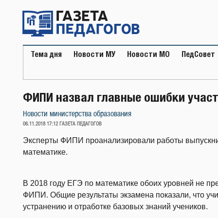
Перейти
к
содержимому
Тема дня
Новости МУ
Новости МО
ПедСовет
ФИПИ назвал главные ошибки участ
Новости министерства образования
ОПУБЛИКОВАНО
06.11.2018 17:12
ГАЗЕТА ПЕДАГОГОВ
Эксперты ФИПИ проанализировали работы выпускник
математике.
В 2018 году ЕГЭ по математике обоих уровней не пр
ФИПИ. Общие результаты экзамена показали, что учи
устранению и отработке базовых знаний учеников.