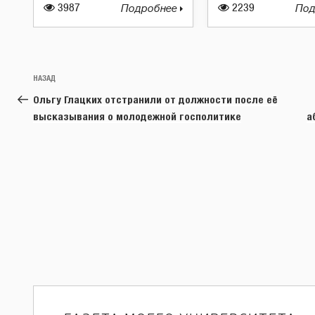
3987
Подробнее
2239
Под
Навигация
Предыдущая
НАЗАД
по
запись:
Ольгу Глацких отстранили от должности после её
записям
высказывания о молодежной госполитике
а