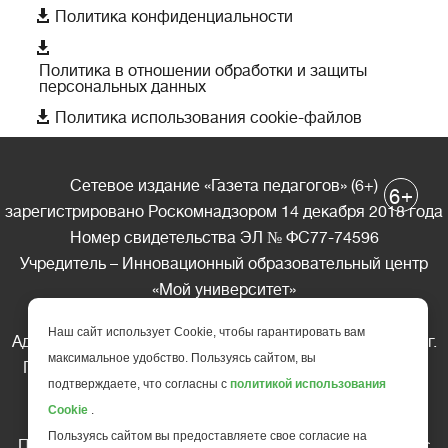

Политика конфиденциальности

Политика в отношении обработки и защиты
персональных данных

Политика использования cookie-файлов
Сетевое издание «Газета педагогов» (6+)
+
6
зарегистрировано Роскомнадзором 14 декабря 2018 года
Номер свидетельства ЭЛ № ФС77-74596
Учредитель – Инновационный образовательный центр
«Мой университет»
Главный редактор – А.А. Ляшенко
Наш сайт использует Cookie, чтобы гарантировать вам
Адрес редакции: 185035 Россия, Республика Карелия, г.
максимальное удобство. Пользуясь сайтом, вы
Петрозаводск, ул. Фридриха Энгельса д.10, офис 211
подтверждаете, что согласны с
политикой использования
Телефон редакции: +7 (499) 685-10-45
Cookie
.
E-mail: gazeta@edu-family.ru
Пользуясь сайтом вы предоставляете свое согласие на
Перепечатка материалов газеты допускается только c