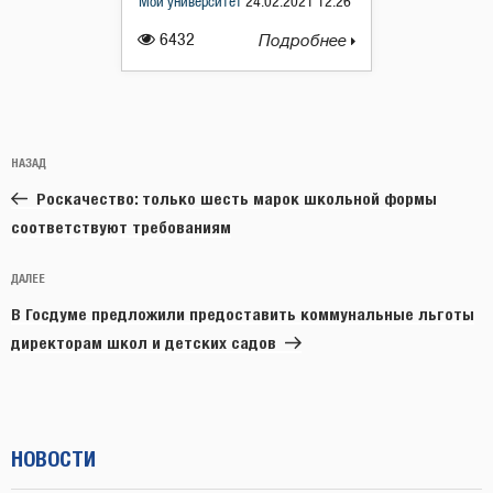
Мой университет
24.02.2021 12:26
6432
Подробнее
Навигация
Предыдущая
НАЗАД
по
запись:
записям
Роскачество: только шесть марок школьной формы
соответствуют требованиям
Следующая
ДАЛЕЕ
запись
В Госдуме предложили предоставить коммунальные льготы
директорам школ и детских садов
НОВОСТИ