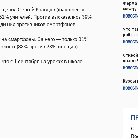
Форма 
между 
ещения Сергей Кравцов (фактически
 51% учителей. Против высказались 39%
НОВОСТ
еди них противников смартфонов.
Что та
работа
т на смартфоны. За него — только 31%
НОВОСТИ
ужчины (33% против 28% женщин).
Открой
школе!
, что с 1 сентября на уроках в школе
НОВОСТИ
Курсы 
НОВОСТИ
П
Ст
Во