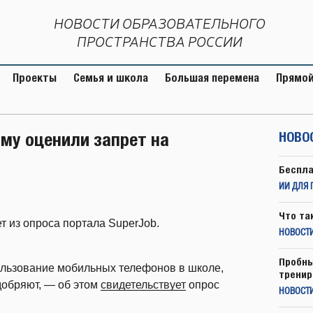
НОВОСТИ ОБРАЗОВАТЕЛЬНОГО
ПРОСТРАНСТВА РОССИИ
Проекты
Семья и школа
Большая перемена
Прямой
ому оценили запрет на
НОВО
Беспла
ИИ ДЛЯ 
Что та
т из опроса портала SuperJob.
НОВОСТИ
Пробны
ользование мобильных телефонов в школе,
тренир
одобряют, — об этом
свидетельствует
опрос
НОВОСТ