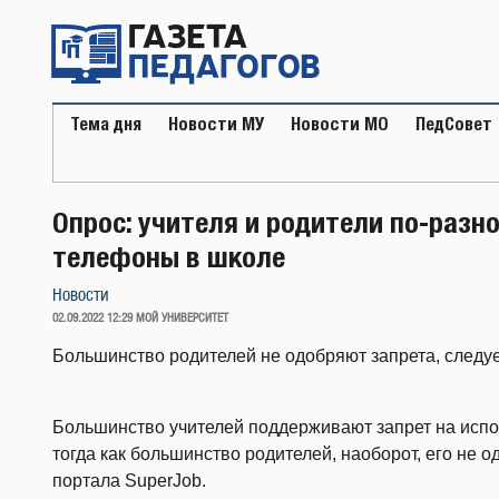
Перейти
к
содержимому
Тема дня
Новости МУ
Новости МО
ПедСовет
Опрос: учителя и родители по-разн
телефоны в школе
Новости
ОПУБЛИКОВАНО
02.09.2022 12:29
МОЙ УНИВЕРСИТЕТ
Большинство родителей не одобряют запрета, следуе
Большинство учителей поддерживают запрет на исп
тогда как большинство родителей, наоборот, его не 
портала SuperJob.