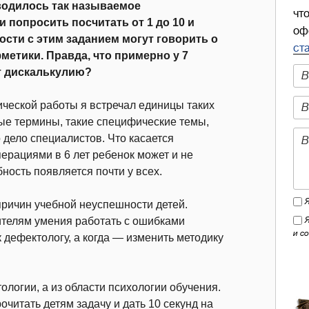
водилось так называемое
чт
и попросить посчитать от 1 до 10 и
оф
ости с этим заданием могут говорить о
ст
етики. Правда, что примерно у 7
т дискалькулию?
ической работы я встречал единицы таких
ные термины, такие специфические темы,
дело специалистов. Что касается
ерациями в 6 лет ребенок может и не
бность появляется почти у всех.
причин учебной неуспешности детей.
ителям умения работать с ошибками
и с
к дефектологу, а когда — изменить методику
логии, а из области психологии обучения.
читать детям задачу и дать 10 секунд на