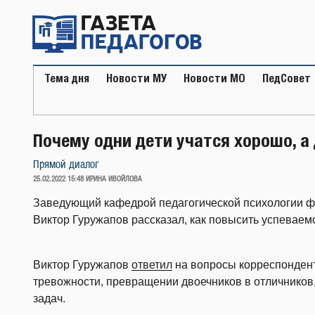
Перейти
к
содержимому
Тема дня
Новости МУ
Новости МО
ПедСовет
Почему одни дети учатся хорошо, а
Прямой диалог
ОПУБЛИКОВАНО
25.02.2022 15:48
ИРИНА ИВОЙЛОВА
Заведующий кафедрой педагогической психологии ф
Виктор Гуружапов рассказал, как повысить успеваем
Виктор Гуружапов
ответил
на вопросы корреспондент
тревожности, превращении двоечников в отличников,
задач.