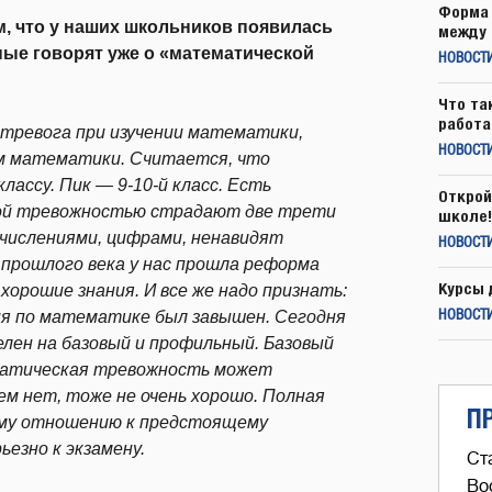
Форма 
м, что у наших школьников появилась
между 
ные говорят уже о «математической
НОВОСТ
Что та
работа
тревога при изучении математики,
НОВОСТИ
ем математики. Считается, что
ассу. Пик — 9-10-й класс. Есть
Открой
ой тревожностью страдают две трети
школе!
ычислениями, цифрами, ненавидят
НОВОСТИ
 прошлого века у нас прошла реформа
Курсы 
хорошие знания. И все же надо признать:
ия по математике был завышен. Сегодня
НОВОСТИ
лен на базовый и профильный. Базовый
ематическая тревожность может
ем нет, тоже не очень хорошо. Полная
П
ому отношению к предстоящему
езно к экзамену.
Ст
Во