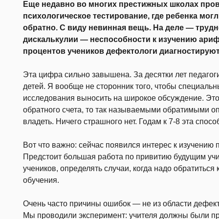
Еще недавно во многих престижных школах про
психологическое тестирование, где ребенка могл
обратно. С виду невинная вещь. На деле — трудн
дискалькулии — неспособности к изучению арифм
процентов учеников дефектологи диагностирую
Эта цифра сильно завышена. За десятки лет педагог
детей. Я вообще не сторонник того, чтобы специаль
исследования выносить на широкое обсуждение. Это 
обратного счета, то так называемыми обратимыми оп
владеть. Ничего страшного нет. Годам к 7-8 эта спосо
Вот что важно: сейчас появился интерес к изучению 
Предстоит большая работа по привитию будущим уч
учеников, определять случаи, когда надо обратиться 
обучения.
Очень часто причины ошибок — не из области дефекто
Мы проводили эксперимент: учителя должны были про