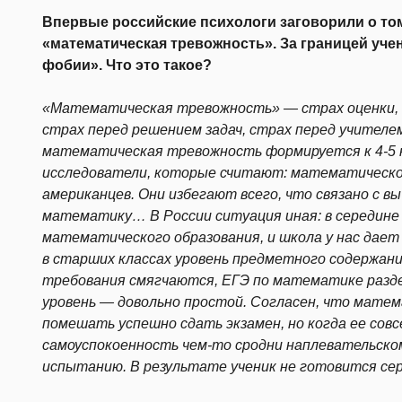
Впервые российские психологи заговорили о то
«математическая тревожность». За границей уче
фобии». Что это такое?
«Математическая тревожность» — страх оценки, 
страх перед решением задач, страх перед учител
математическая тревожность формируется к 4-5 кл
исследователи, которые считают: математическ
американцев. Они избегают всего, что связано с в
математику… В России ситуация иная: в середине
математического образования, и школа у нас дает 
в старших классах уровень предметного содержан
требования смягчаются, ЕГЭ по математике разде
уровень — довольно простой. Согласен, что мат
помешать успешно сдать экзамен, но когда ее совс
самоуспокоенность чем-то сродни наплевательск
испытанию. В результате ученик не готовится серь