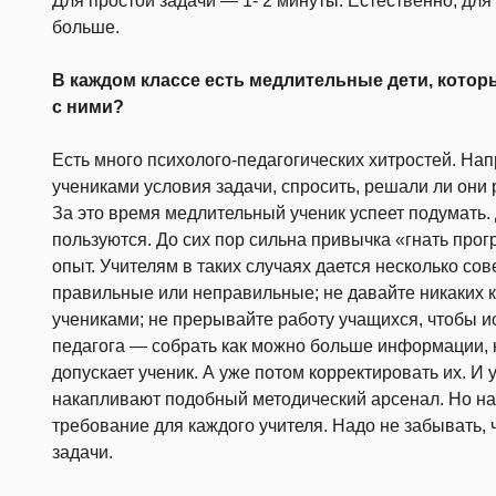
Для простой задачи — 1- 2 минуты. Естественно, дл
больше.
В каждом классе есть медлительные дети, котор
с ними?
Есть много психолого-педагогических хитростей. Нап
учениками условия задачи, спросить, решали ли они 
За это время медлительный ученик успеет подумать. Д
пользуются. До сих пор сильна привычка «гнать про
опыт. Учителям в таких случаях дается несколько со
правильные или неправильные; не давайте никаких 
учениками; не прерывайте работу учащихся, чтобы и
педагога — собрать как можно больше информации, к
допускает ученик. А уже потом корректировать их. И
накапливают подобный методический арсенал. Но на
требование для каждого учителя. Надо не забывать,
задачи.