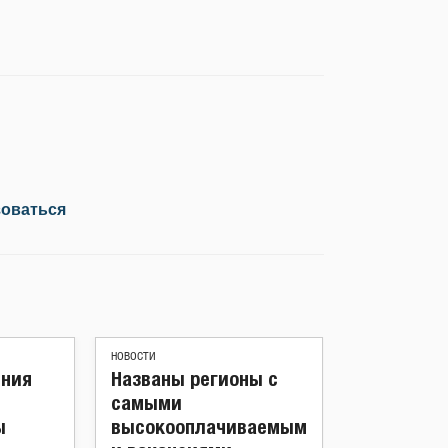
зоваться
НОВОСТИ
ения
Названы регионы с
ь
самыми
ы
высокооплачиваемым