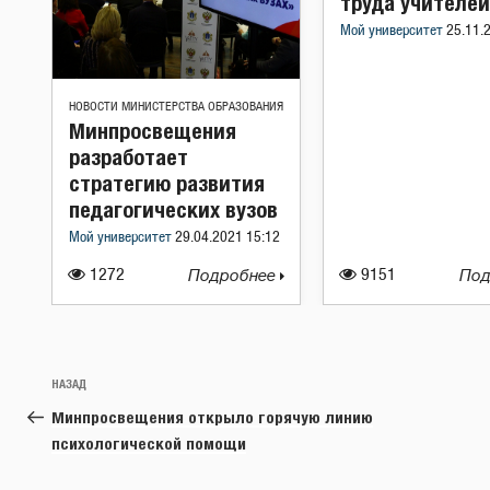
труда учителей
Мой университет
25.11.
НОВОСТИ МИНИСТЕРСТВА ОБРАЗОВАНИЯ
Минпросвещения
разработает
стратегию развития
педагогических вузов
Мой университет
29.04.2021 15:12
1272
Подробнее
9151
Под
Навигация
Предыдущая
НАЗАД
по
запись:
Минпросвещения открыло горячую линию
записям
психологической помощи