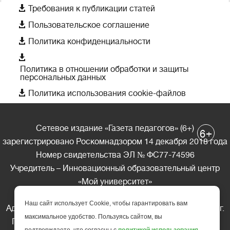

Требования к публикации статей

Пользовательское соглашение

Политика конфиденциальности

Политика в отношении обработки и защиты
персональных данных

Политика использования cookie-файлов
Сетевое издание «Газета педагогов» (6+)
+
6
зарегистрировано Роскомнадзором 14 декабря 2018 года
Номер свидетельства ЭЛ № ФС77-74596
Учредитель – Инновационный образовательный центр
«Мой университет»
Главный редактор – А.А. Ляшенко
Наш сайт использует Cookie, чтобы гарантировать вам
Адрес редакции: 185035 Россия, Республика Карелия, г.
максимальное удобство. Пользуясь сайтом, вы
Петрозаводск, ул. Фридриха Энгельса д.10, офис 211