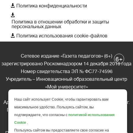

Политика конфиденциальности

Политика в отношении обработки и защиты
персональных данных

Политика использования cookie-файлов
Сетевое издание «Газета педагогов» (6+)
+
6
зарегистрировано Роскомнадзором 14 декабря 2018 года
Номер свидетельства ЭЛ № ФС77-74596
Учредитель – Инновационный образовательный центр
«Мой университет»
Главный редактор – А.А. Ляшенко
Наш сайт использует Cookie, чтобы гарантировать вам
Адрес редакции: 185035 Россия, Республика Карелия, г.
максимальное удобство. Пользуясь сайтом, вы
Петрозаводск, ул. Фридриха Энгельса д.10, офис 211
подтверждаете, что согласны с
политикой использования
Телефон редакции: +7 (499) 685-10-45
Cookie
.
E-mail: gazeta@edu-family.ru
Пользуясь сайтом вы предоставляете свое согласие на