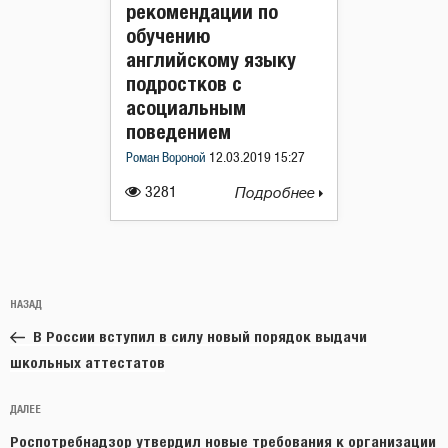
рекомендации по
обучению
английскому языку
подростков с
асоциальным
поведением
Роман Вороной
12.03.2019 15:27
3281
Подробнее
Навигация
Предыдущая
НАЗАД
по
запись:
записям
В России вступил в силу новый порядок выдачи
школьных аттестатов
Следующая
ДАЛЕЕ
запись
Роспотребнадзор утвердил новые требования к организации