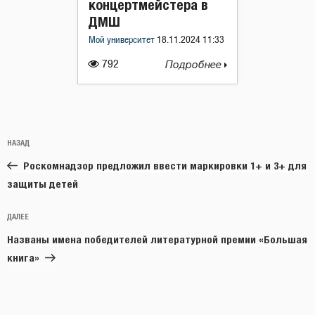
концертмейстера в
ДМШ
Мой университет
18.11.2024 11:33
792
Подробнее
Навигация
Предыдущая
НАЗАД
по
запись:
записям
Роскомнадзор предложил ввести маркировки 1+ и 3+ для
защиты детей
Следующая
ДАЛЕЕ
запись
Названы имена победителей литературной премии «Большая
книга»