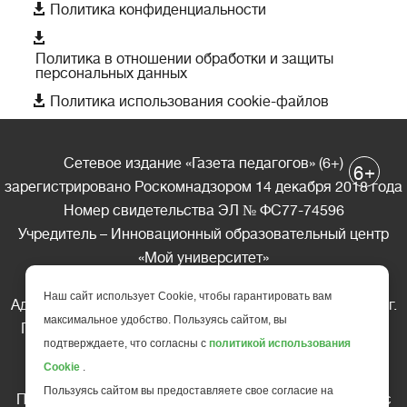

Политика конфиденциальности

Политика в отношении обработки и защиты
персональных данных

Политика использования cookie-файлов
Сетевое издание «Газета педагогов» (6+)
+
6
зарегистрировано Роскомнадзором 14 декабря 2018 года
Номер свидетельства ЭЛ № ФС77-74596
Учредитель – Инновационный образовательный центр
«Мой университет»
Главный редактор – А.А. Ляшенко
Наш сайт использует Cookie, чтобы гарантировать вам
Адрес редакции: 185035 Россия, Республика Карелия, г.
максимальное удобство. Пользуясь сайтом, вы
Петрозаводск, ул. Фридриха Энгельса д.10, офис 211
подтверждаете, что согласны с
политикой использования
Телефон редакции: +7 (499) 685-10-45
Cookie
.
E-mail: gazeta@edu-family.ru
Пользуясь сайтом вы предоставляете свое согласие на
Перепечатка материалов газеты допускается только c