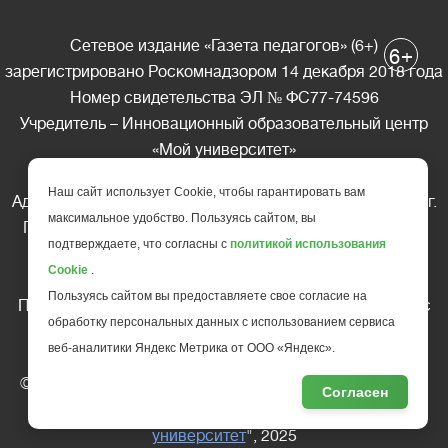
Сетевое издание «Газета педагогов» (6+)
+
6
зарегистрировано Роскомнадзором 14 декабря 2018 года
Номер свидетельства ЭЛ № ФС77-74596
Учредитель – Инновационный образовательный центр
«Мой университет»
Главный редактор – А.А. Ляшенко
Наш сайт использует Cookie, чтобы гарантировать вам
Адрес редакции: 185035 Россия, Республика Карелия, г.
максимальное удобство. Пользуясь сайтом, вы
Петрозаводск, ул. Фридриха Энгельса д.10, офис 211
подтверждаете, что согласны с
политикой использования
Телефон редакции: +7 (499) 685-10-45
Cookie
.
E-mail: gazeta@edu-family.ru
Пользуясь сайтом вы предоставляете свое согласие на
Перепечатка материалов газеты допускается только c
обработку персональных данных с использованием сервиса
письменного разрешения редакции
веб-аналитики Яндекс Метрика от ООО «Яндекс».
Ссылка на «Газету педагогов» обязательна.
© АНО ДПО "Инновационный образовательный центр
Согласен
повышения квалификации и переподготовки "
Мой
университет
", 2025