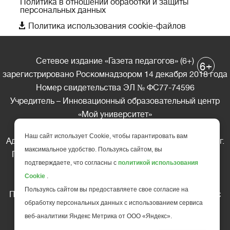
Политика в отношении обработки и защиты
персональных данных

Политика использования cookie-файлов
Сетевое издание «Газета педагогов» (6+)
+
6
зарегистрировано Роскомнадзором 14 декабря 2018 года
Номер свидетельства ЭЛ № ФС77-74596
Учредитель – Инновационный образовательный центр
«Мой университет»
Главный редактор – А.А. Ляшенко
Наш сайт использует Cookie, чтобы гарантировать вам
Адрес редакции: 185035 Россия, Республика Карелия, г.
максимальное удобство. Пользуясь сайтом, вы
Петрозаводск, ул. Фридриха Энгельса д.10, офис 211
подтверждаете, что согласны с
политикой использования
Телефон редакции: +7 (499) 685-10-45
Cookie
.
E-mail: gazeta@edu-family.ru
Пользуясь сайтом вы предоставляете свое согласие на
Перепечатка материалов газеты допускается только c
обработку персональных данных с использованием сервиса
письменного разрешения редакции
веб-аналитики Яндекс Метрика от ООО «Яндекс».
Ссылка на «Газету педагогов» обязательна.